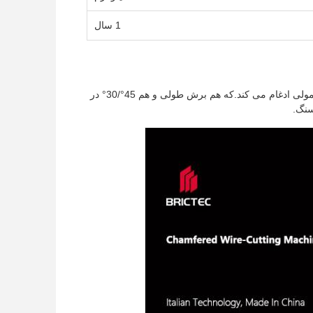
1 سال
دستگاه برش سیم کش یک واحد هیبریدی است که یک حامل چاقو کش در یک برش سیم معمولی ادغام می کند.که هم برش طولی و هم 45°/30° در
سنگ.