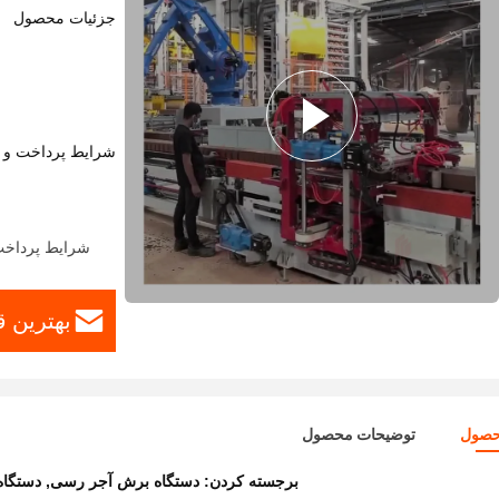
جزئیات محصول
شرایط پرداخت و 
شرایط پرداخت: ، D/A ، D/P ، Western Union ، MoneyGram
بهترین 
حصول
توضیحات محصول
برجسته کردن:
دستگاه برش آجر رسی
,
دستگاه