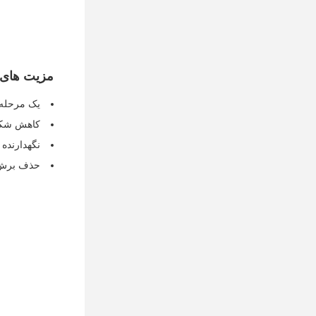
مزیت های
یک مرحله 
کاهش شکست
نگهدارنده تیغه ما
حذف برش د