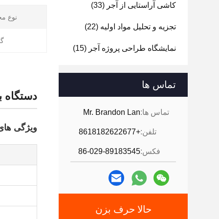
کاشی آراستایی از آجر
(33)
نوع م
تجزیه و تحلیل مواد اولیه
(22)
گا
نمایشگاه طراحی پروژه آجر
(15)
تماس ها
دستگاه ب
تماس ها:
Mr. Brandon Lan
ویژگی ها
تلفن:
+8618182622677
فکس:
86-029-89183545
حالا حرف بزن