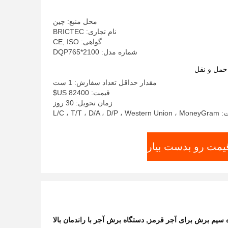
محل منبع: چین
نام تجاری: BRICTEC
گواهی: CE, ISO
شماره مدل: DQP765*2100
حمل و نقل
مقدار حداقل تعداد سفارش: 1 ست
قیمت: 82400 US$
زمان تحویل: 30 روز
L/C ، T/T 
قیمت رو بدست بیار
 سیم برش برای آجر قرمز
,
دستگاه برش آجر با راندمان بالا