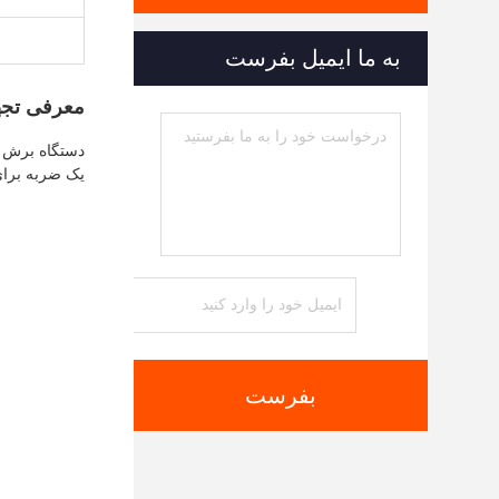
به ما ایمیل بفرست
معرفی تجه
یک ضربه برا
بفرست