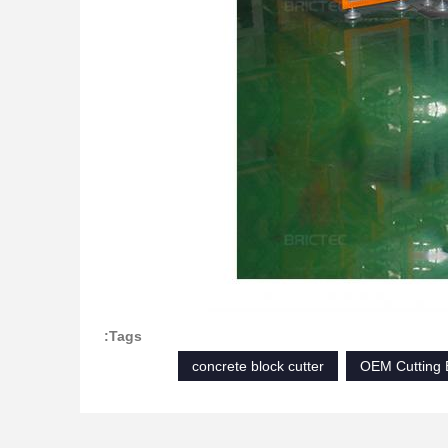
Tags:
concrete block cutter
OEM Cutting B