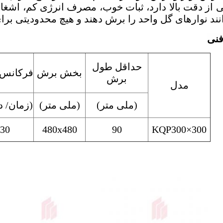
یی از دقت بالا دارد، ثبات خوب، مصرف انرژی کم، اشغال
ند نوارهای گل واحد را برش دهند و هیچ محدودیتی برای
فنی
حداقل طول
بخش برش
فرکانس
برش
مدل
(ملی متر)
(ملی متر)
(زمان/ د
30
480x480
90
KQP300
×
300