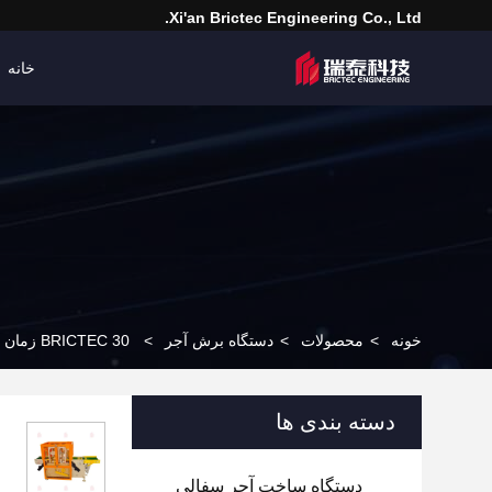
Xi'an Brictec Engineering Co., Ltd.
خانه
خونه
>
محصولات
>
دستگاه برش آجر
>
BRICTEC 30 زمان / دقیقه ماشین برش بلوک با دقت بالا
دسته بندی ها
دستگاه ساخت آجر سفالی