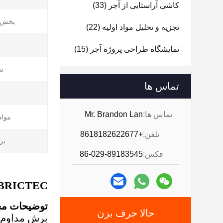
کاشی آراستایی از آجر
(33)
بخش 
تجزیه و تحلیل مواد اولیه
(22)
نمایشگاه طراحی پروژه آجر
(15)
ش
تماس ها
تماس ها:
Mr. Brandon Lan
مواد 
تلفن:
+8618182622677
بر
فکس:
86-029-89183545
BRICTEC دقت بالا ثبات خوب مصرف انرژی کم برش مداوم برای برش نوار های لا
توضیحات م
حالا حرف بزن
برش مداوم ب