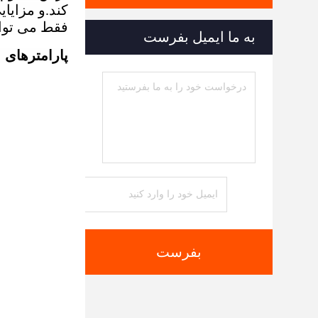
کند.و مزایا
فقط می توان
به ما ایمیل بفرست
پارامترهای 
بفرست