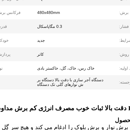
برش:
480x480mm
فرکانس برش
فشار:
0.3 مگاپاسکال
قدرت
رایط:
جدید
خودکا
روش:
کاتر
پردازش
اولیه:
خاک رس، خاک، گل، خاکستر بادی
نو
دستگاه آجر سازی با دقت بالا دستگاه بر
جسته:
ش نوارهای گلی تک دستگاه
ک تک
حصول
رش نوار و برش بلوک را ادغام می کند و هیچ سر گِل ض