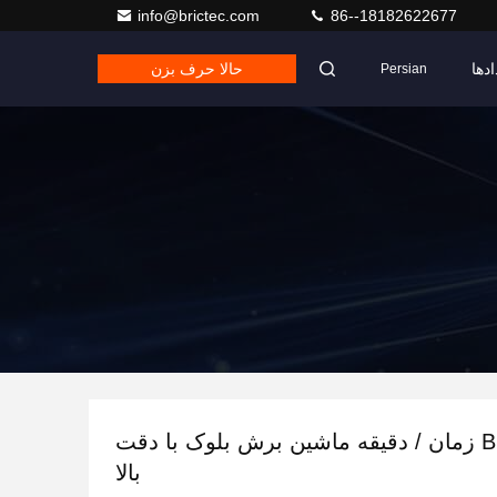
info@brictec.com
86--18182622677
ادها
حالا حرف بزن
Persian
BRICTEC 30 زمان / دقیقه ماشین برش بلوک با دقت
بالا