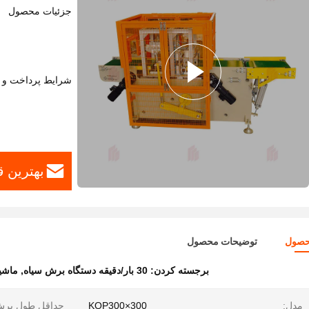
جزئیات محصول
شرایط پرداخت و 
بهترین 
حصول
توضیحات محصول
برجسته کردن:
30 بار/دقيقه دستگاه برش سياه
,
ماشین 
مدل:
KQP300×300
حداقل طول برش