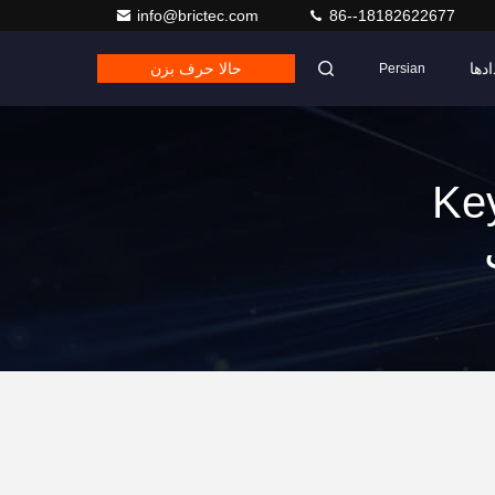
info@brictec.com
86--18182622677
ادها
حالا حرف بزن
Persian
Ke