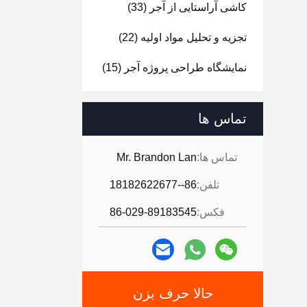
کاشی آراستایی از آجر
(33)
تجزیه و تحلیل مواد اولیه
(22)
نمایشگاه طراحی پروژه آجر
(15)
تماس ها
تماس ها:
Mr. Brandon Lan
تلفن:
86--18182622677
فکس:
86-029-89183545
حالا حرف بزن