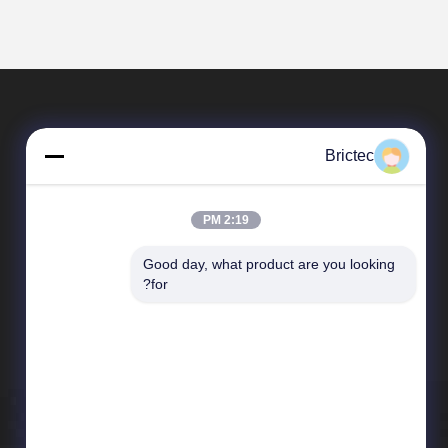
Brictec
2:19 PM
Good day, what product are you looking 
محصولات
for?
دستگاه ساخت آجر سفالی
کوره تونل آجری
خط تولید آجر خاکستری
فرآیند ساخت آجر