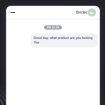
Brictec
11:38 PM
Good day, what product are you looking 
محصولات
for?
دستگاه ساخت آجر سفالی
کوره تونل آجری
خط تولید آجر خاکستری
فرآیند ساخت آجر
دستگاه برش آجر
سیستم بارگیری و تخلیه آجر