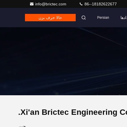
info@brictec.com
86--18182622677
ادها
حالا حرف بزن
Persian
Xi'an Brictec Engineering Co
چین