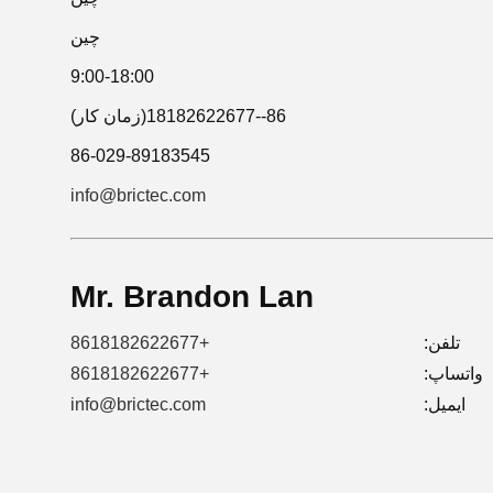
چین
9:00-18:00
86--18182622677(زمان کار)
86-029-89183545
info@brictec.com
Mr. Brandon Lan
تلفن:
+8618182622677
واتساپ:
+8618182622677
ایمیل:
info@brictec.com