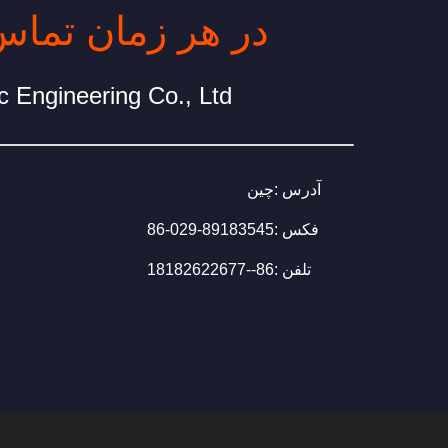
در هر زمان تماس
c Engineering Co., Ltd.
آدرس :
چین
فکس :
86-029-89183545
تلفن :
86--18182622677