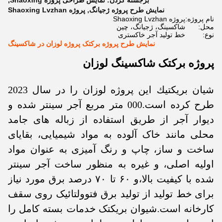
برجسته کردن:
نمایش طراحی پروژه Shaoxing
,
نمایش طرح پروژه ژجیانگ
,
پروژه Shaoxing Lvzhan
نام پروژه:
پروژه Shaoxing Lvzhan
محل:
شاکسینگ، ژجیانگ، چین
نوع:
خط تولید آجر خاکستری
نمایش طرح پروژه برکتک پروژه لوزان در شاکسینگ
پروژه برکتک شاکسینگ لوزان
شيان بريكتيك اين پروژه لوزان را در سال 2023
طرح كرده است.000 متر مربع آجر سینتر شده و
دیوار آجر از طریق استفاده از زباله های جامد
محلی مانند خاک آلوده به مواد شیمیایی، بقایای
ساخت و ساز، چاپ و رنگ آمیزی به عنوان مواد
اولیه اصلی، و غیره به منظور ساخت آجر سینتر
شده با کیفیت بالا،و ۶۰ تا ۷۰ درصد برق مورد نیاز
برای خط تولید از تولید برق فتوولتائیک روی سقف
کارخانه است.شیوان بریکتک خدمات بسته کامل را