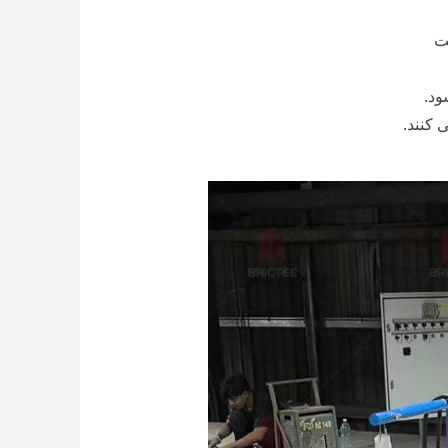
ت
 کنند.