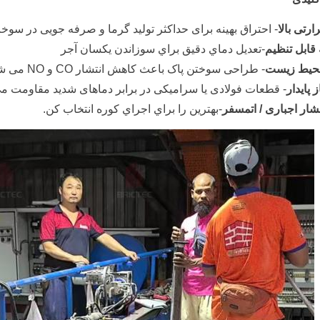
رتی بالا
- احتراق بهینه برای حداکثر تولید گرما و صرفه جویی در سوخ
قابل تنظیم
-تعديل دماي دقيق براي سوزاندن يکسان آجر
 محیط زیست
- طراحی سوختن پاک باعث کاهش انتشار CO و NO می شود.
پایدار
- قطعات فولادی یا سرامیکی در برابر دماهای شدید مقاومت می
شار اجباری / اتمسفر
-بهترين را براي اجراي کوره انتخاب کن.