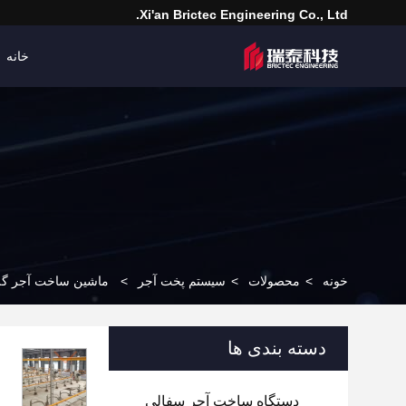
Xi'an Brictec Engineering Co., Ltd.
خانه
خونه
>
محصولات
>
سیستم پخت آجر
>
ماشین ساخت آجر گلی 
دسته بندی ها
دستگاه ساخت آجر سفالی