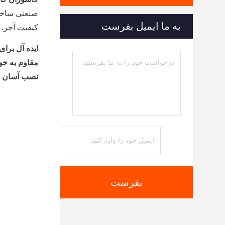
صنعتی ساخته
به ما ایمیل بفرست
کیفیت آجر.
ایده آل برا
مقاوم به خو
نصب آسان و
بفرست