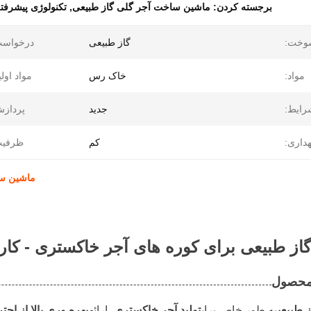
برجسته کردن:
ماشین ساخت آجر گلی گاز طبیعی
,
تکنولوژی پیشرفت
وخت:
گاز طبیعی
درخواست
مواد:
خاک رس
مواد اولی
رایط:
جدید
پردازش
هداری:
کم
ظرفیت
ماشین سا
ز طبیعی برای کوره های آجر خاکستری - کارایی
محصول
 طبیعی
به طور خاص برای
تولید آجر خاکستری
، ارائه
بهره وری بالا از احت