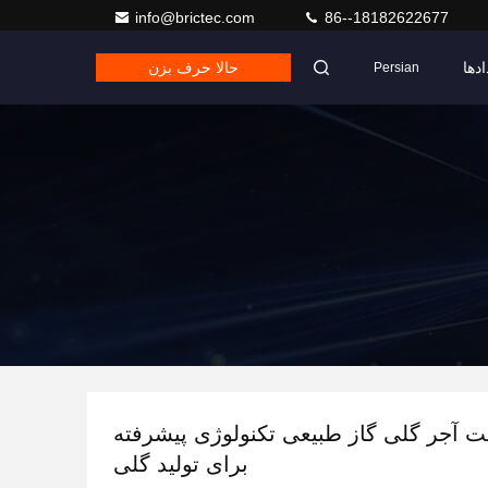
info@brictec.com
86--18182622677
ادها
حالا حرف بزن
Persian
 آجر گلی گاز طبیعی تکنولوژی پیشرفته
برای تولید گلی