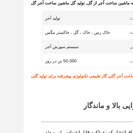
ه ماشین ساخت آجر از گل
,
تولید گل ماشین ساخت آجر گل
:
تولید آجر
ه:
خاک رس ، خاک ، گل ، خاکستر مگس
:
سیستم سوزش آجر
:
50-300 تن در روز
خت آجر گلی گاز طبیعی تکنولوژی پیشرفته برای تولید گلی
 بالا و ماندگار
راق
,
انتشار کم
و
عملکرد قابل اعتماد
در کوره های