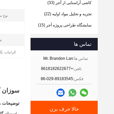
کاشی آراستایی از آجر
(33)
تجزیه و تحلیل مواد اولیه
(22)
نوع س
نمایشگاه طراحی پروژه آجر
(15)
ش
تماس ها
الزامات نگ
تماس ها:
Mr. Brandon Lan
تلفن:
+8618182622677
فکس:
86-029-89183545
سوزان گا
توضیحات 
حالا حرف بزن
ما
سوزان گاز