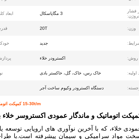
 فشار
3 مگاپاسکال
ابعاد کل
روژن:
وزن:
20T
قدرت
رایط:
جدید
خودکا
روش:
اکسترودر خلاء
پردازش
اولیه:
خاک رس، خاک، گل، خاکستر بادی
نو
جسته:
دستگاه اکسترودر وکیوم ساخت آجر
15-30t/m کمپکت اتوماتیک و ماندگار عمودی اکستروسر خلاء برای آجر بالا محصول
ودی خلاء، که با آخرین نوآوری های اروپایی توسعه ی
خت مواد سرامیکی و سیمان پیشرفته است.با طراح