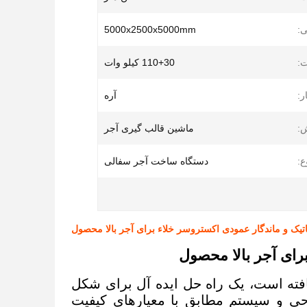
ی:
5000x2500x5000mm
:
110+30 کیلو وات
ر:
آره
:
ماشین قالب گیری آجر
ع:
دستگاه ساخت آجر سفالی
افته است، یک راه حل ایده آل برای شکل
ی و سیستم مطابق با معیارهای کیفیت