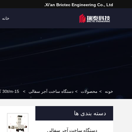
Xi'an Brictec Engineering Co., Ltd.
خانه
خونه
>
محصولات
>
دستگاه ساخت آجر سفالی
>
15-30t/m کمپکت اتوماتیک و ماندگار عمودی اکستروسر خلاء برای آجر بالا محصول
دسته بندی ها
دستگاه ساخت آجر سفالی