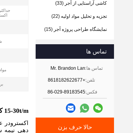
کاشی آراستایی از آجر
(33)
حداکثر
اکست
تجزیه و تحلیل مواد اولیه
(22)
نمایشگاه طراحی پروژه آجر
(15)
ش
تماس ها
تماس ها:
Mr. Brandon Lan
مواد 
تلفن:
+8618182622677
بر
فکس:
86-029-89183545
15-30t/m کمپکت اتوماتیک و ماندگار عمودی اکستروسر خلاء برای آجر بالا محصول
اکسترودر عم
حالا حرف بزن
دهی نیمه س