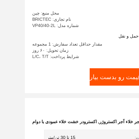
محل منبع: چین
نام تجاری: BRICTEC
شماره مدل: VP40/40-2L
حمل و نقل
مقدار حداقل تعداد سفارش: 1 مجموعه
زمان تحویل: ۶۰ روز
شرایط پرداخت: L/C، T/T
قیمت رو بدست بیار
,
اکسترودر خشت خلاء عمودی با دوام
:
15 تا 30 تن/متر