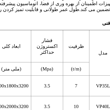
هیزات اطمینان از بهره وری از فضا، اتوماسیون پیشرفته
تضمین می کند.طول عمر طولانی و قابلیت تمیز کردن 
فنی
فشار
ظرفیت
اکستروژن
ابعاد کلی
حداکثر
مدل
(t/m)
(Mpa)
(ملی متر)
00x1800x3200
3.5
7
VP35L
00x2000x3200
3.5
10
VP40L