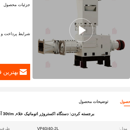
جزئیات محصول
شرایط پرداخت و 
بهترین 
حصول
توضیحات محصول
برجسته کردن:
دستگاه اکستروژر اتوماتیک خلاء
,
30t/m آجر خلاء آجر اکستروژر
مدل:
VP40/40-2L
ظرفیت