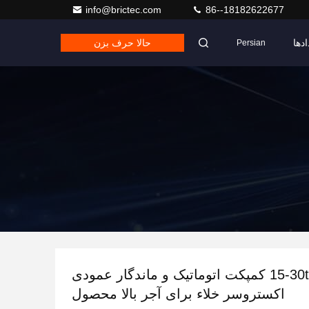
info@brictec.com
86--18182622677
ادها
حالا حرف بزن
Persian
15-30t/m کمپکت اتوماتیک و ماندگار عمودی
اکستروسر خلاء برای آجر بالا محصول