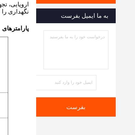
اروپایی، تج
نگهداری را 
به ما ایمیل بفرست
پارامترهای 
بفرست