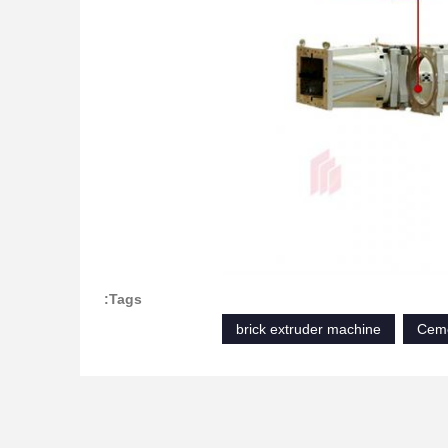
Tags:
brick extruder machine
Ceme