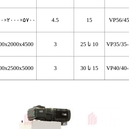
۵۷۰۰×۲۰۰۰×۳۵۰۰
4.5
15
VP56/4
VP35/35
10 تا 25
3
00x2000x4500
VP40/40
15 تا 30
3
00x2500x5000