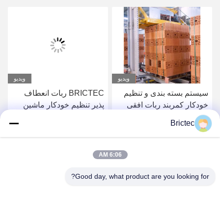
ویدیو
ویدیو
سیستم بسته بندی و تنظیم
BRICTEC ربات انعطاف
خودکار کمربند ربات افقی
پذیر تنظیم خودکار ماشین
عمودی
بسته بندی رباتیک برای
Brictec
کارخانه آجر
بهترین قیمت رو بدست
بهترین قیمت رو بدست
6:06 AM
بیار
بیار
Good day, what product are you looking for?
Xi'an Brictec Engineering Co., Ltd.