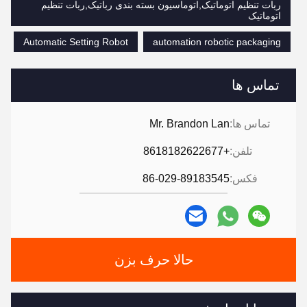
ربات تنظیم اتوماتیک,اتوماسیون بسته بندی رباتیک,ربات تنظیم
اتوماتیک
Automatic Setting Robot
automation robotic packaging
تماس ها
تماس ها:
Mr. Brandon Lan
تلفن:
+8618182622677
فکس:
86-029-89183545
حالا حرف بزن