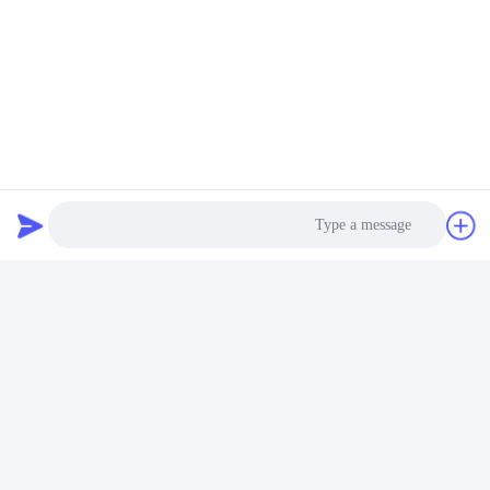
حالا حرف بزن
به ما ایمیل بفرست
Photo
Video Call
بفرست
Audio Call