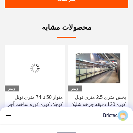
محصولات مشابه
ویدیو
ویدیو
بخش متری 2.5 متری تونل
متواز 50 تا 74 متری تونل
کوره 120 دقیقه چرخه شلیک
کوچک کوره کوره ساخت آجر
کوره رولر شلیک سریع
خشک کن 5 تا 12 مجموعه
Brictec
تونل
بهترین قیمت رو بدست
بهترین قیمت رو بدست