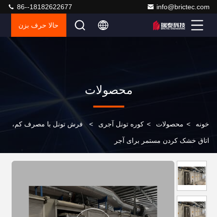
86--18182622677
info@brictec.com
حالا حرف بزن
محصولات
خونه
>
محصولات
>
کوره تونل آجری
>
فرش تونل با مصرف کم،
اتاق خشک کردن مستمر برای آجر