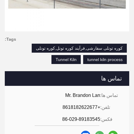
Tags:
کوره تونلی سفارشی,فرآیند کوره تونل,کوره تونلی
Tunnel Kiln
tunnel kiln process
تماس ها
تماس ها:
Mr. Brandon Lan
تلفن:
+8618182622677
فکس:
86-029-89183545