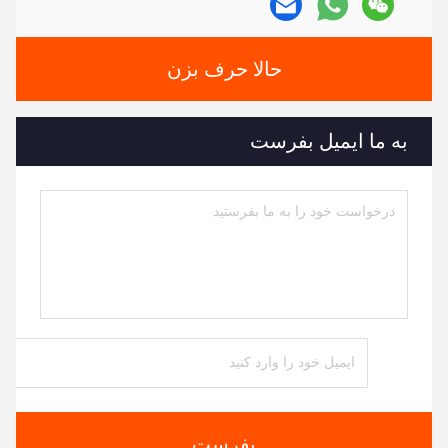
حالا حرف بزن
به ما ایمیل بفرست
بفرست