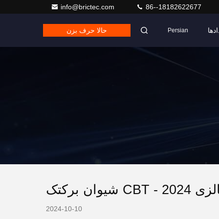
info@brictec.com
86--18182622677
ادها
حالا حرف بزن
Persian
ان برکتک
2024-10-10