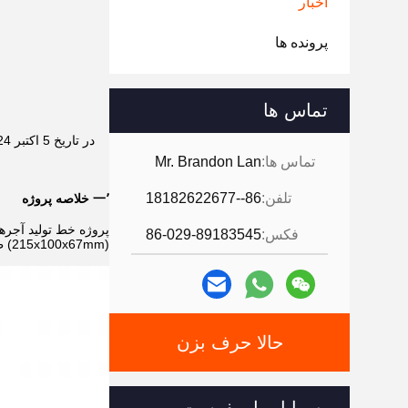
اخبار
پرونده ها
تماس ها
تماس ها:
Mr. Brandon Lan
تلفن:
86--18182622677
一٬ خلاصه پروژه
فکس:
86-029-89183545
(215x100x67mm) طراحی شده است.به خاطر 6 روز در هفته، تولید واقعی روزانه حدود 85000 قطعه است.
حالا حرف بزن