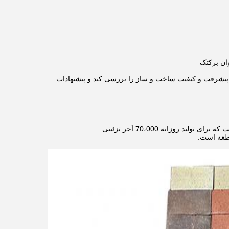
رکل برکتک، شخصاً از محل پروژه CBT مالزی بازدید کرد تا پیشرفت و کیفیت ساخت و ساز را بررسی کند و پیشنهادات
پروژه خط تولید آجرهای تزئینی CBT مالزی پروژه مدل پرچمدار Brictec در آسیای جنوب شرقی است که برای تولید روزانه 70،000 آجر تزئینی