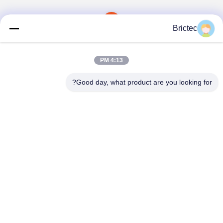
1
Brictec
4:13 PM
Good day, what product are you looking for?
Xi'an Brictec Engineering Co., Ltd.
info@brictec.com
86--18182622677
چین