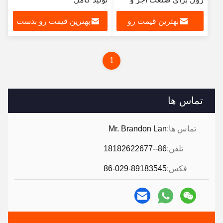
کاشی
بهترین قیمت رو
بهترین قیمت رو بدست
بدست بیار
بیار
1
تماس ها
تماس ها:
Mr. Brandon Lan
تلفن:
86--18182622677
فکس:
86-029-89183545