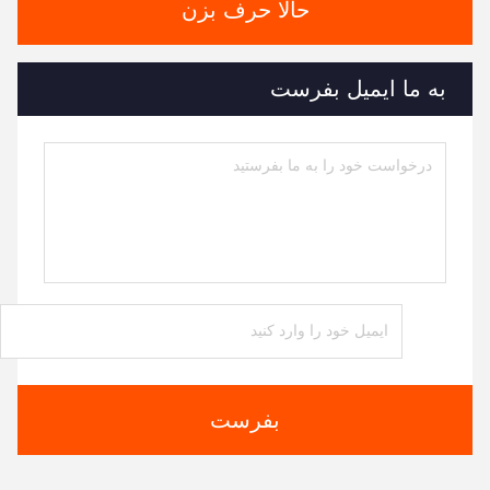
حالا حرف بزن
به ما ایمیل بفرست
بفرست