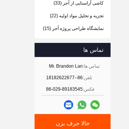
کاشی آراستایی از آجر
(33)
تجزیه و تحلیل مواد اولیه
(22)
نمایشگاه طراحی پروژه آجر
(15)
تماس ها
تماس ها:
Mr. Brandon Lan
تلفن:
86--18182622677
فکس:
86-029-89183545
حالا حرف بزن