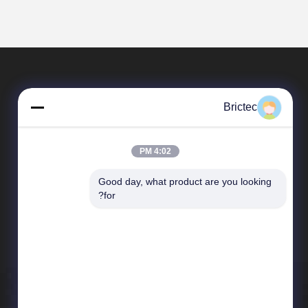
Brictec
4:02 PM
Good day, what product are you looking 
محصولات
for?
دستگاه ساخت آجر سفالی
کوره تونل آجری
خط تولید آجر خاکستری
فرآیند ساخت آجر