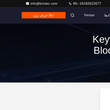
info@brictec.com
86--18182622677
ادها
حالا حرف بزن
Persian
Key
Blo